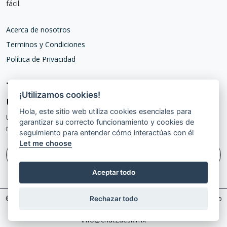
fácil.
Acerca de nosotros
Terminos y Condiciones
Política de Privacidad
Tu red de contactos merece más que
¡Utilizamos cookies!
una simple tarjeta de papel.
Hola, este sitio web utiliza cookies esenciales para
Únete a B2Contact y transforma la forma en que te presentas al
garantizar su correcto funcionamiento y cookies de
mundo.
seguimiento para entender cómo interactúas con él
Let me choose
¡Únete a nosotros!
Aceptar todo
© 2026 B2Contact by Chat2desk México S.A. de C.V - 5 de febrero
Rechazar todo
25 - 905, Tlalnepantla de Baz, 54055 - 5522088146 -
info@chat2desk.mx