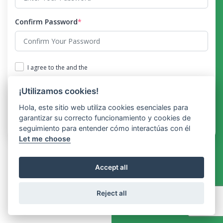
Confirm Password
*
I agree to the and the
Register
¡Utilizamos cookies!
Hola, este sitio web utiliza cookies esenciales para
Already have an account?
Login
garantizar su correcto funcionamiento y cookies de
seguimiento para entender cómo interactúas con él
Let me choose
Accept all
© 2026 B2Contact by Chat2desk México S.A. de C.V - 5 de
febrero 25 - 905, Tlalnepantla de Baz, 54055 - 5522088146 -
Reject all
info@chat2desk.mx