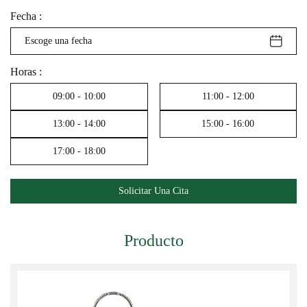
Fecha :
August
Horas :
2026
09:00
-
10:00
11:00
-
12:00
Sun
Mon
Tue
Wed
Thu
Fri
Sat
13:00
-
14:00
15:00
-
16:00
26
27
28
29
30
31
1
17:00
-
18:00
2
3
4
5
6
7
8
9
10
11
12
13
14
15
Solicitar Una Cita
16
17
18
19
20
21
22
23
24
25
26
27
28
29
Producto
30
31
1
2
3
4
5
Today
Clear