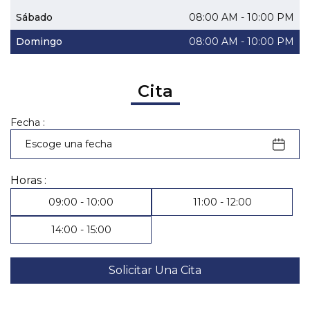
Sábado
08:00 AM - 10:00 PM
Domingo
08:00 AM - 10:00 PM
Cita
Fecha :
August
2026
Horas :
09:00
-
10:00
11:00
-
12:00
Sun
Mon
Tue
Wed
Thu
Fri
Sat
14:00
-
15:00
26
27
28
29
30
31
1
2
3
4
5
6
7
8
Solicitar Una Cita
9
10
11
12
13
14
15