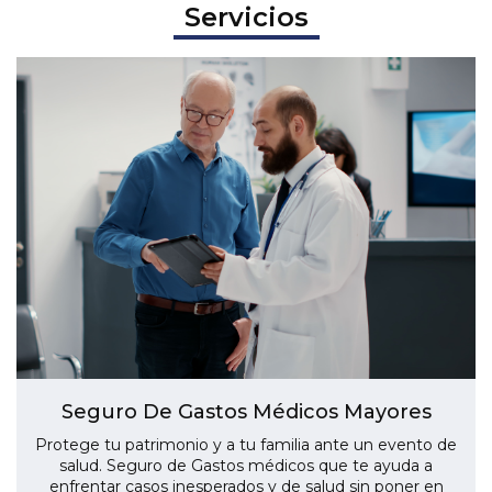
Servicios
16
17
18
19
20
21
22
23
24
25
26
27
28
29
30
31
1
2
3
4
5
Today
Clear
Close
Seguro De Gastos Médicos Mayores
Protege tu patrimonio y a tu familia ante un evento de
salud. Seguro de Gastos médicos que te ayuda a
enfrentar casos inesperados y de salud sin poner en